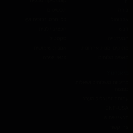
יין
קוסמטיקה טבעית
בירה
תכשיטים
אלכוהול
כלי חרס, זכוכית ועץ
דבש
חפצי נוי לבית
המעדנייה
טקסטיל
מתוקים ומנות אחרונות
אמנות שימושית
מאפים מלוחים
פנאי ויצירה
מי אנחנו ?
מדיניות משלוחים ושאלות
נפוצות
עמותת זמן גליל מערבי
JNF-USA
תנאי שימוש
צרו קשר