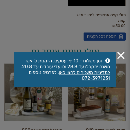
פולי קפה אתיופיה לימו – אישו
קפה
₪
50.00
הוספה לסל הקניות
אולי יעניין אותך גם
זמן משלוח - 10 ימי עסקים. הזמנות לראש
השנה יתקבלו עד 28.8 ולוועדי עובדים עד 20.8.
למדיניות משלוחים לחצו כאן
. לפרטים נוספים
072-3971231