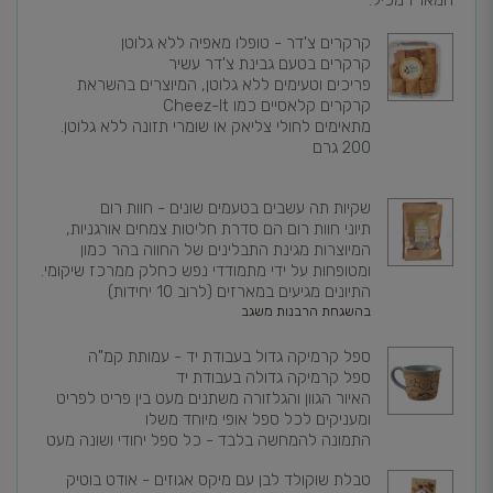
המארז מכיל:
קרקרים צ'דר - טופלו מאפיה ללא גלוטן
קרקרים בטעם גבינת צ'דר עשיר
פריכים וטעימים ללא גלוטן, המיוצרים בהשראת
קרקרים קלאסיים כמו Cheez-It
מתאימים לחולי צליאק או שומרי תזונה ללא גלוטן.
200 גרם
שקיות תה עשבים בטעמים שונים - חוות רום
תיוני חוות רום הם סדרת חליטות צמחים אורגניות,
המיוצרות מגינת התבלינים של החווה בהר כמון
ומטופחות על ידי מתמודדי נפש כחלק ממרכז שיקומי
.
התיונים מגיעים במארזים (לרוב 10 יחידות)
בהשגחת הרבנות משגב
ספל קרמיקה גדול בעבודת יד - עמותת קמ"ה
ספל קרמיקה גדולה בעבודת יד
האיור הגוון והגלזורה משתנים מעט בין פריט לפריט
ומעניקים לכל ספל אופי מיוחד משלו
התמונה להמחשה בלבד - כל ספל יחודי ושונה מעט
טבלת שוקולד לבן עם מיקס אגוזים - אודט בוטיק