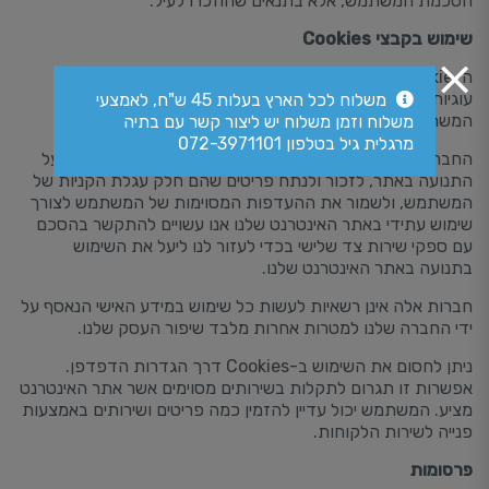
הסכמת המשתמש, אלא בתנאים שהוזכרו לעיל.
שימוש בקבצי Cookies
ה-Cookie, הידוע גם בשמות עוגיות אינטרנט, עוגיות דפדפן,
עוגיות HTTP, הוא פיסת טקסט הנשמר על ידי הדפדפן של
משלוח לכל הארץ בעלות 45 ש"ח, לאמצעי
המשתמש.
משלוח וזמן משלוח יש ליצור קשר עם בתיה
מרגלית גיל בטלפון 072-3971101
החברה שלנו משתמשת ב-Cookie כדי לפקח ולנתח נתונים על
התנועה באתר, לזכור ולנתח פריטים שהם חלק עגלת הקניות של
המשתמש, ולשמור את ההעדפות המסוימות של המשתמש לצורך
שימוש עתידי באתר האינטרנט שלנו אנו עשויים להתקשר בהסכם
עם ספקי שירות צד שלישי בכדי לעזור לנו ליעל את השימוש
בתנועה באתר האינטרנט שלנו.
חברות אלה אינן רשאיות לעשות כל שימוש במידע האישי הנאסף על
ידי החברה שלנו למטרות אחרות מלבד שיפור העסק שלנו.
ניתן לחסום את השימוש ב-Cookies דרך הגדרות הדפדפן.
אפשרות זו תגרום לתקלות בשירותים מסוימים אשר אתר האינטרנט
מציע. המשתמש יכול עדיין להזמין כמה פריטים ושירותים באמצעות
פנייה לשירות הלקוחות.
פרסומות