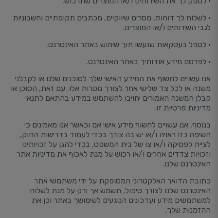
• לספק לך את השירותים ו/או המוצרים שתרכוש.
• לשלוח לך דוחות, מסרים שיווקיים, מכתבים תקופתיים וחשבוניות
לגבי השירותים ו/או המוצרים.
• לטפל בעסקאות שנעשו תוך שימוש באתר האינטרנט.
• לפרסם מידע אודותיך באתר האינטרנט.
אנו עשויים לחשוף את המידע האישי שלך לסוכנים שלנו או לקבלני
משנה או לכל צד שלישי אחר לצורך מטרות אלו. עם זאת, הסוכן או
קבלן המשנה האמורים יחויבו להשתמש במידע בהתאם לתנאי
מדיניות פרטיות זו.
בנוסף, אנו עשויים לחשוף מידע אישי אם וכאשר אנו מאמינים כי
חשיפה כזו ראויה ו/או יש בה צורך בכדי לעמוד בדרישות החוק,
לציית לפסיקה ו/או צו של בית המשפט, בכדי להגן על זכויותינו
וזכויות צדדים אחרים ו/או רכוש על מנת לאכוף את מדיניות אתר
האינטרנט שלנו.
כתובת הדואר האלקטרוני המסופקת על ידי משתמשי אתר
האינטרנט שלנו לצורך טיפול, תשמש אך ורק על מנת לשלוח
למשתמשים מידע ועדכונים הנוגעים לשימושך באתר וכן את
ההזמנות שלך.