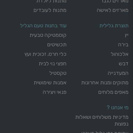
מארזים לגבר
מתנות ליולדת
מארזים לאישה
מתנות לעובדים
תוצרת גלילית
עוד בחנות טעם הגליל
יין
קוסמטיקה טבעית
בירה
תכשיטים
אלכוהול
כלי חרס, זכוכית ועץ
דבש
חפצי נוי לבית
המעדנייה
טקסטיל
מתוקים ומנות אחרונות
אמנות שימושית
מאפים מלוחים
פנאי ויצירה
מי אנחנו ?
מדיניות משלוחים ושאלות
נפוצות