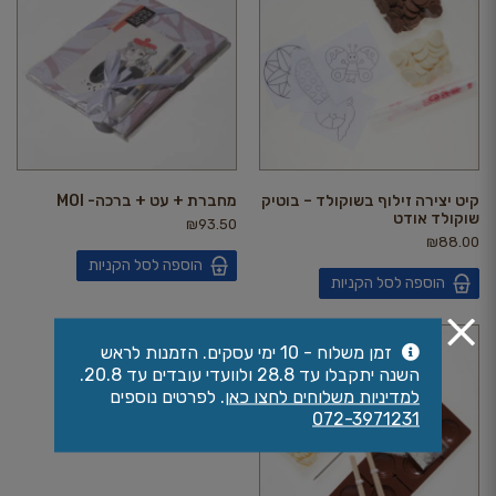
קיט יצירה זילוף בשוקולד – בוטיק
מחברת + עט + ברכה- MOI
שוקולד אודט
₪
93.50
₪
88.00
הוספה לסל הקניות
הוספה לסל הקניות
זמן משלוח - 10 ימי עסקים. הזמנות לראש
השנה יתקבלו עד 28.8 ולוועדי עובדים עד 20.8.
למדיניות משלוחים לחצו כאן
. לפרטים נוספים
072-3971231