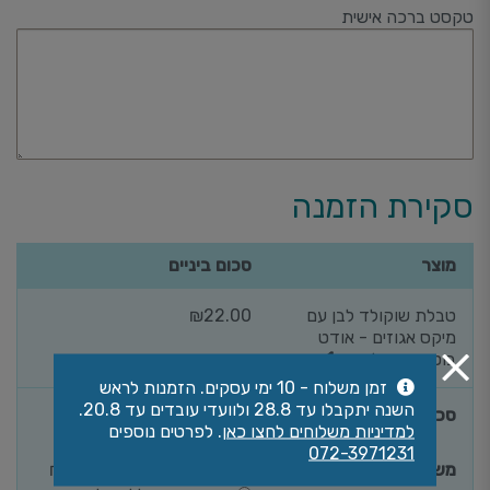
טקסט ברכה אישית
סקירת הזמנה
מוצר
סכום ביניים
טבלת שוקולד לבן עם
22.00
₪
מיקס אגוזים - אודט
בוטיק שוקולד
× 1
זמן משלוח - 10 ימי עסקים. הזמנות לראש
השנה יתקבלו עד 28.8 ולוועדי עובדים עד 20.8.
סכום ביניים
22.00
₪
למדיניות משלוחים לחצו כאן
. לפרטים נוספים
072-3971231
משלוח
משלוח עד הבית:
50.00
₪