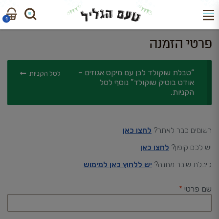
דלג
לדלג
לניווט
לתוכן
1
חיפוש
חיפוש
פרטי הזמנה
עבור:
“טבלת שוקולד לבן עם מיקס אגוזים –
לסל הקניות
אודט בוטיק שוקולד” נוסף לסל
הקניות.
רשומים כבר לאתר?
לחצו כאן
יש לכם קופון?
לחצו כאן
קיבלת שובר מתנה?
יש ללחוץ כאן למימוש
שם פרטי
*