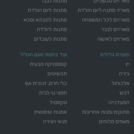
מארזים טבעוניים
מתנות לגבר
מארזי מתנה ליום הולדת
מתנות ליום הולדת
מארזים לכל המשפחה
מתנות לסבתא וסבא
מארזים לגבר
מתנות ליולדת
מארזים לאישה
מתנות לעובדים
תוצרת גלילית
עוד בחנות טעם הגליל
יין
קוסמטיקה טבעית
בירה
תכשיטים
אלכוהול
כלי חרס, זכוכית ועץ
דבש
חפצי נוי לבית
המעדנייה
טקסטיל
מתוקים ומנות אחרונות
אמנות שימושית
מאפים מלוחים
פנאי ויצירה