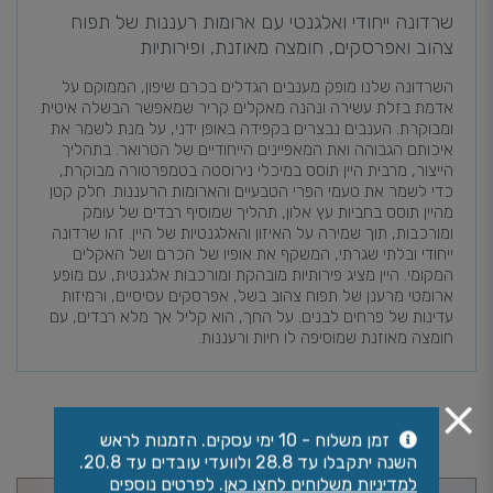
שרדונה ייחודי ואלגנטי עם ארומות רעננות של תפוח
צהוב ואפרסקים, חומצה מאוזנת, ופירותיות
השרדונה שלנו מופק מענבים הגדלים בכרם שיפון, הממוקם על
אדמת בזלת עשירה ונהנה מאקלים קריר שמאפשר הבשלה איטית
ומבוקרת. הענבים נבצרים בקפידה באופן ידני, על מנת לשמר את
איכותם הגבוהה ואת המאפיינים הייחודיים של הטרואר. בתהליך
הייצור, מרבית היין תוסס במיכלי נירוסטה בטמפרטורה מבוקרת,
כדי לשמר את טעמי הפרי הטבעיים והארומות הרעננות. חלק קטן
מהיין תוסס בחביות עץ אלון, תהליך שמוסיף רבדים של עומק
ומורכבות, תוך שמירה על האיזון והאלגנטיות של היין. זהו שרדונה
ייחודי ובלתי שגרתי, המשקף את אופיו של הכרם ושל האקלים
המקומי. היין מציג פירותיות מובהקת ומורכבות אלגנטית, עם מופע
ארומטי מרענן של תפוח צהוב בשל, אפרסקים עסיסיים, ורמיזות
עדינות של פרחים לבנים. על החך, הוא קליל אך מלא רבדים, עם
חומצה מאוזנת שמוסיפה לו חיות ורעננות.
אולי יעניין אותך גם
זמן משלוח - 10 ימי עסקים. הזמנות לראש
השנה יתקבלו עד 28.8 ולוועדי עובדים עד 20.8.
למדיניות משלוחים לחצו כאן
. לפרטים נוספים