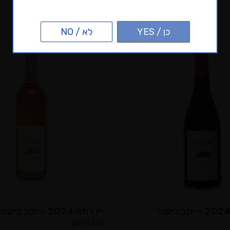
אולי יעניין אותך גם
כן / YES
לא / NO
יין רוזה 2024 – יקב כישור
₪
95.00