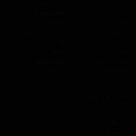
תוצרת גלילית
עוד בחנות טעם הגליל
יין
קוסמטיקה טבעית
בירה
תכשיטים
אלכוהול
כלי חרס, זכוכית ועץ
דבש
חפצי נוי לבית
המעדנייה
טקסטיל
מתוקים ומנות אחרונות
אמנות שימושית
מאפים מלוחים
פנאי ויצירה
מי אנחנו ?
מדיניות משלוחים ושאלות
נפוצות
עמותת זמן גליל מערבי
JNF-USA
תנאי שימוש