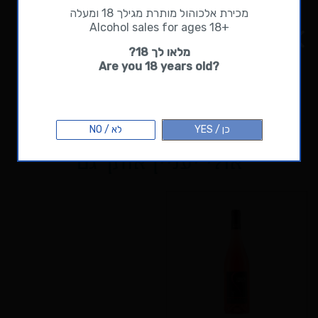
מכירת אלכוהול מותרת מגילך 18 ומעלה
+Alcohol sales for ages 18
זמן משלוח - 10 ימי עסקים. הזמנות לראש
מלאו לך 18?
השנה יתקבלו עד 28.8 ולוועדי עובדים עד 20.8.
?Are you 18 years old
למדיניות משלוחים לחצו כאן
. לפרטים נוספים
072-3971231
למידע נוסף על משלוחים ושאלות נפוצות>>
כן / YES
לא / NO
אולי יעניין אותך גם