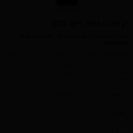
יין אלגרו 2020 -יקב לטם
מיוצר באהבה על ידי
יקב לטם אורגני – יקב בוטיק אורגני
בקיבוץ לוטם
בלנד אלגנטי המשלב בקלילות נעימה קברנה סוביניון ונביולו
זן: קברנה סוביניון, קברנה פרנק ונביולו
התיישנות: 9 – 12 חודשי התיישנות
שמירה: 17-18 מעלות
נפח
750 מ"ל
אורגני