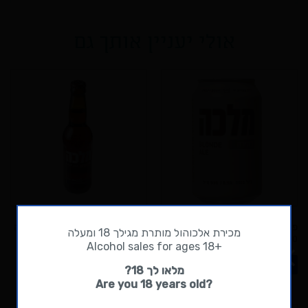
אולי יעניין אותך גם
פחית בירה מלכה בהירה
בירה מלכה אדמונית 5.5%- בירה
מכירת אלכוהול מותרת מגילך 18 ומעלה
₪
13.00
מלכה
+Alcohol sales for ages 18
₪
13.00
הוספה לסל הקניות
זמן משלוח - 10 ימי עסקים. הזמנות לראש
מלאו לך 18?
הוספה לסל הקניות
השנה יתקבלו עד 28.8 ולוועדי עובדים עד 20.8.
?Are you 18 years old
למדיניות משלוחים לחצו כאן
. לפרטים נוספים