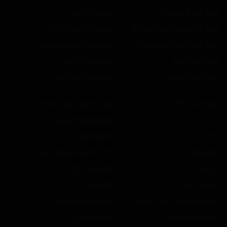
מארזים טבעוניים
מתנות לגבר
מארזי מתנה ליום הולדת
מתנות ליום הולדת
מארזים לכל המשפחה
מתנות לסבתא וסבא
מארזים לגבר
מתנות ליולדת
מארזים לאישה
מתנות לעובדים
תוצרת גלילית
עוד בחנות טעם הגליל
יין
קוסמטיקה טבעית
בירה
תכשיטים
אלכוהול
כלי חרס, זכוכית ועץ
דבש
חפצי נוי לבית
המעדנייה
טקסטיל
מתוקים ומנות אחרונות
אמנות שימושית
מאפים מלוחים
פנאי ויצירה